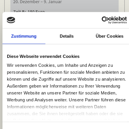
20. Dezember – 9. Januar
Zeit B: 150 Euro
10. Januar – 10. Juni
17. September – 31. Oktober
1. November – 19. Dezember
Zustimmung
Details
Über Cookies
Belegungskalender für die
Diese Webseite verwendet Cookies
Hauptsaison von April bis Oktober
Wir verwenden Cookies, um Inhalte und Anzeigen zu
Buchungen von November bis zu Ostern im Folgejahr sind nur auf
personalisieren, Funktionen für soziale Medien anbieten zu
besondere Anfrage möglich (Im Kalender als „nicht verfügbar”
können und die Zugriffe auf unsere Website zu analysieren.
markiert).
Außerdem geben wir Informationen zu Ihrer Verwendung
Buchungen vom 26. Dezember bis 9. Januar sind möglich.
unserer Website an unsere Partner für soziale Medien,
Werbung und Analysen weiter. Unsere Partner führen diese
Sommerköken
Informationen möglicherweise mit weiteren Daten
zusammen, die Sie ihnen bereitgestellt haben oder die sie
frei
im Rahmen Ihrer Nutzung der Dienste gesammelt haben.
reserviert