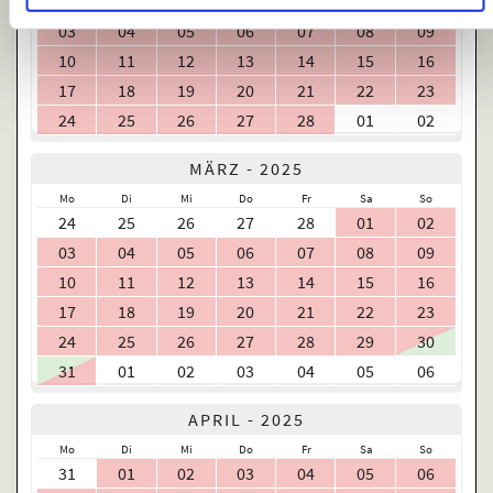
27
28
29
30
31
01
02
03
04
05
06
07
08
09
10
11
12
13
14
15
16
17
18
19
20
21
22
23
24
25
26
27
28
01
02
MÄRZ - 2025
Mo
Di
Mi
Do
Fr
Sa
So
24
25
26
27
28
01
02
03
04
05
06
07
08
09
10
11
12
13
14
15
16
17
18
19
20
21
22
23
24
25
26
27
28
29
30
31
01
02
03
04
05
06
APRIL - 2025
Mo
Di
Mi
Do
Fr
Sa
So
31
01
02
03
04
05
06